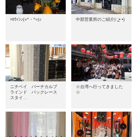
ﾊﾛｳｨﾝ♪(=^・^=)♪
中部営業所のご紹介|ू• •)
ニチベイ バーチカルブ
☆台湾へ行ってきました
ラインド バックレース
☆
スタイ…