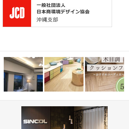
ミルコマンション沖縄市与儀グ
学校・幼稚園(コーディネート
水まわりで人気！木目調
)
ランパーク …
集)
ョンフロア5…