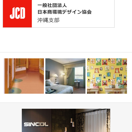
縄市与儀グ
高齢者・福祉施設(コーディネ
ート集)
ホテル(コーディネート集)
住宅(コーディネート集)