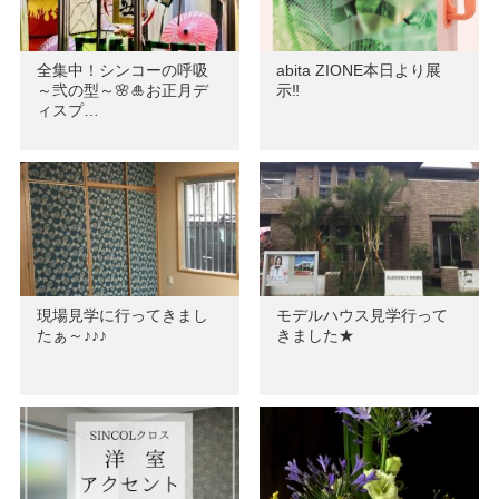
全集中！シンコーの呼吸
abita ZIONE本日より展
～弐の型～🌸🎍お正月デ
示‼
ィスプ…
現場見学に行ってきまし
モデルハウス見学行って
たぁ～♪♪♪
きました★