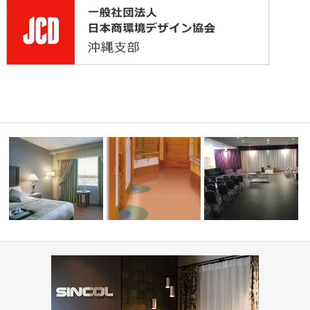
縄市与儀グ
高齢者・福祉施設(コーディネ
ホテル(コーディネート集)
ート集)
葬祭ホール いなんせ会