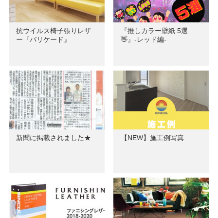
抗ウイルス椅子張りレザ
『推しカラー壁紙 5選
ー『バリケード』
👋』-レッド編-
新聞に掲載されました★
【NEW】施工例写真