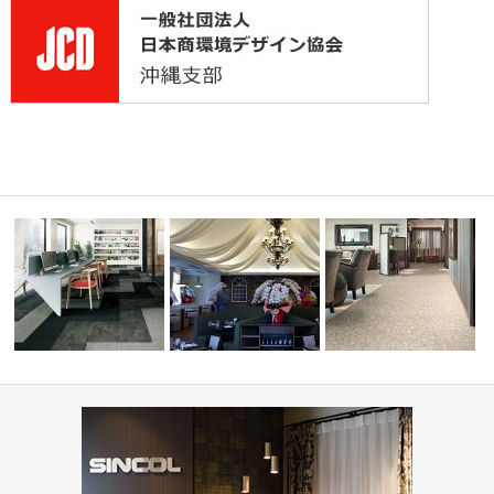
ーディネ
オフィス・公共施設(コーディ
病院・医療施設(コーディ
ネート集)
PIZZA HOUSE新本店
ト集)