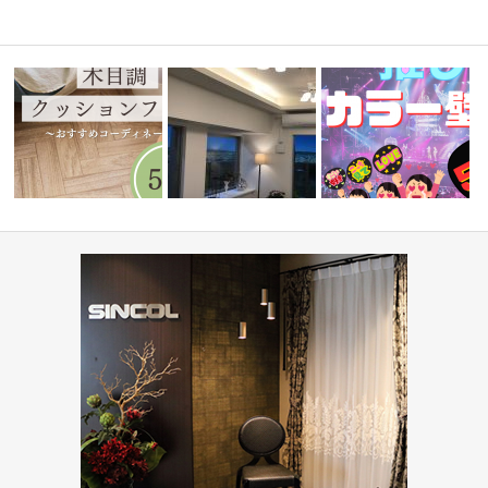
ィネート
水まわりで人気！木目調クッシ
ミルコマンション沖縄市与儀グ
『推しカラー壁紙 5選👋』
ョンフロア5…
ランパーク …
ド編-