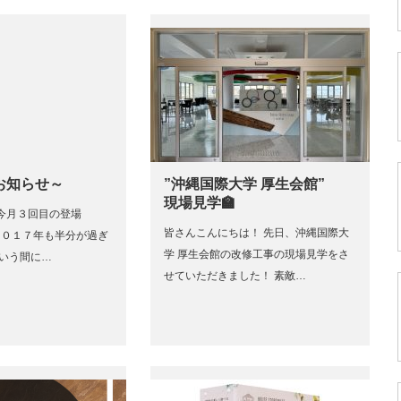
お知らせ～
”沖縄国際大学 厚生会館”
現場見学🏫
 今月３回目の登場
皆さんこんにちは！ 先日、沖縄国際大
す ２０１７年も半分が過ぎ
学 厚生会館の改修工事の現場見学をさ
という間に…
せていただきました！ 素敵…