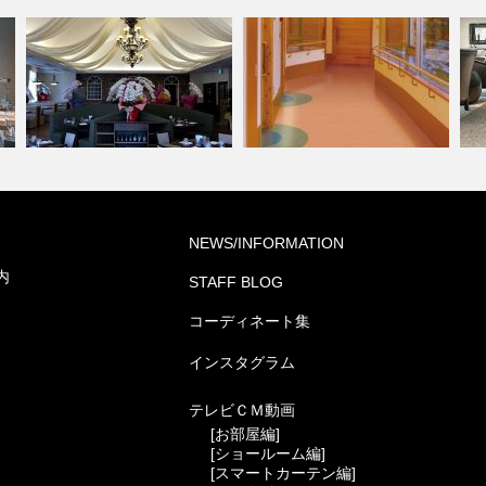
高齢者・福祉施設(コーディネ
病
NEWS/INFORMATION
PIZZA HOUSE新本店
ート集)
ト
内
STAFF BLOG
コーディネート集
インスタグラム
テレビＣＭ動画
[お部屋編]
[ショールーム編]
[スマートカーテン編]