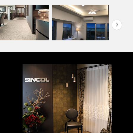
院・医療施設(コーディネー
ミルコマンション沖縄市与儀グ
『推しカラー
集)
ランパーク …
ド編-