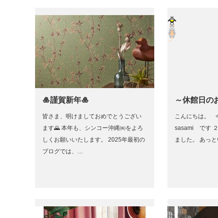
🎍謹賀新年🎍
～休館日の
皆さま、明けましておめでとうござい
こんにちは。
ます🌄 本年も、シンコー沖縄㈱をよろ
sasami で
しくお願いいたします。 2025年最初の
ました。 あっ
ブログでは、…