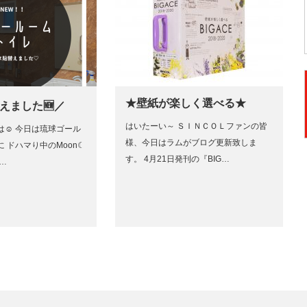
★壁紙が楽しく選べる★
替えました🆕／
はいたーい～ ＳＩＮＣＯＬファンの皆
☺︎ 今日は琉球ゴール
様、今日はラムがブログ更新致しま
に ドハマり中のMoon☾
す。 4月21日発刊の『BIG…
…