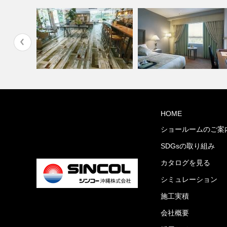
ィネート
ショップ・飲食店(コーディネ
HOME
ート集)
ホテル(コーディネート集)
ショールームのご案
SDGsの取り組み
カタログを見る
シミュレーション
施工実積
会社概要