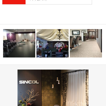
縄市与儀グ
病院・医療施設(コーディ
葬祭ホール いなんせ会館
PIZZA HOUSE新本店
ト集)