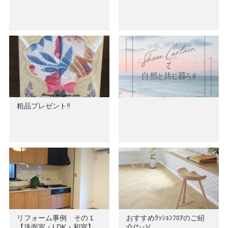
粗品プレゼント‼
リフォーム事例 その１
おすすめｸｯｼｮﾝﾌﾛｱのご紹
【洗面室・LDK・和室】
介(*･･)/