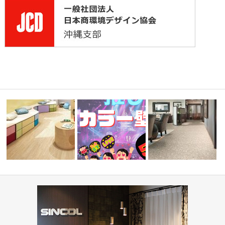
学校・幼稚園(コーディネート
『推しカラー壁紙 5選👋』-レッ
病院・医療施設(コーディ
ト集)
集)
ド編-
ト集)