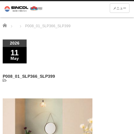
メニュー
Home
P008_01_SLP366_SLP399
2026
11
May
P008_01_SLP366_SLP399