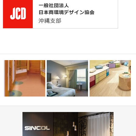
👋』-レッ
高齢者・福祉施設(コーディネ
学校・幼稚園(コーディネ
ート集)
ホテル(コーディネート集)
集)