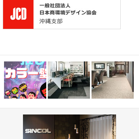
目調クッシ
『推しカラー壁紙 5選👋』-レッ
オフィス・公共施設(コーディ
病院・医療施設(コーディ
ド編-
ネート集)
ト集)