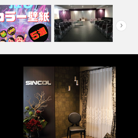
推しカラー壁紙 5選👋』-レッ
編-
葬祭ホール いなんせ会館
ホテル(コ