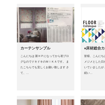
カーテンサンプル
♦床材総合カ
こんにちは 新ＨＰになってから初ブロ
皆様、こんにちは!
グなのでドキドキのＭＩＫＡです。 ま
メジメとした日
たこちらでも宜しくお願い致します さ
いていましたが
て、…
続い…