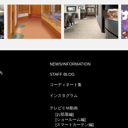
高齢者・福祉施設(コーディネ
病院・医療施設(コーディネー
『
NEWS/INFORMATION
ート集)
ト集)
ド
内
STAFF BLOG
コーディネート集
インスタグラム
テレビＣＭ動画
[お部屋編]
[ショールーム編]
[スマートカーテン編]