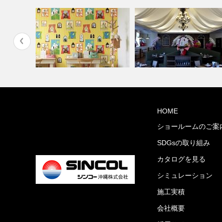
コーディ
HOME
住宅(コーディネート集)
PIZZA HOUSE新本店
ショールームのご案
SDGsの取り組み
カタログを見る
シミュレーション
施工実積
会社概要