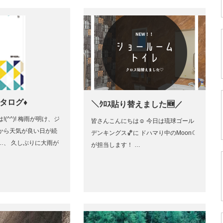
タログ♦
＼ｸﾛｽ貼り替えました🆕／
(^^)! 梅雨が明け、ジ
皆さんこんにちは☺︎ 今日は琉球ゴール
から天気が良い日が続
デンキングス🏀に ドハマり中のMoon☾
…、 久しぶりに大雨が
が担当します！ …