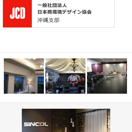
ィネート
ミルコマンション沖縄市与儀グ
ランパーク …
PIZZA HOUSE新本店
葬祭ホール いなんせ会