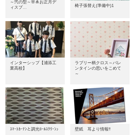
～弐の型～🌸🎍お正月デ
椅子張替え(準備中)1
ィスプ…
インターシップ【浦添工
ラブリー柄クロス～バレ
業高校】
ンタインの思いをこめて
～
ｽﾏｰﾄｶｰﾃﾝと調光ﾛｰﾙｽｸﾘｰﾝ♪
壁紙 耳より情報‼