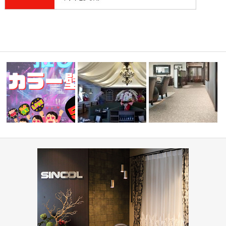
『推しカラー壁紙 5選👋』-レッ
病院・医療施設(コーディ
せ会館
ド編-
PIZZA HOUSE新本店
ト集)