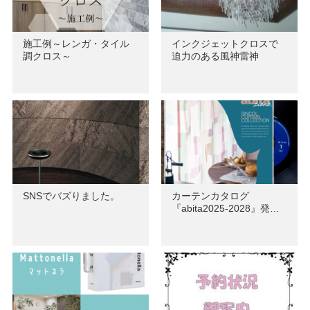
施工例～レンガ・タイル
インクジェットクロスで
調クロス～
迫力のある風神雷神
SNSでバズりました。
カーテンカタログ
『abita2025-2028』発…