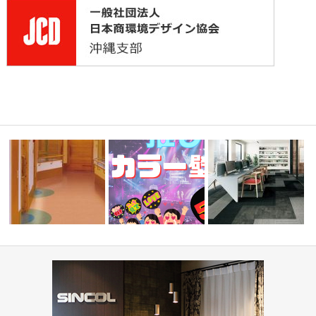
目調クッシ
高齢者・福祉施設(コーディネ
『推しカラー壁紙 5選👋』-レッ
オフィス・公共施設(コー
ート集)
ド編-
ネート集)