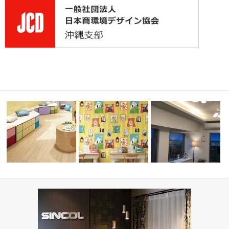
目調クッシ
学校・幼稚園(コーディネート
ミルコマンション沖縄市
集)
住宅(コーディネート集)
ランパーク …