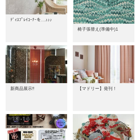
ﾃﾞｨｽﾌﾟﾚｲｺｰﾅｰを…♪♪♪
椅子張替え(準備中)1
新商品展示‼
【マドリー】発刊！