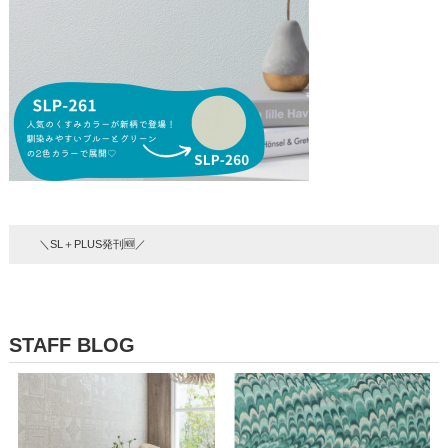
＼SL＋PLUS発刊🆕／
STAFF BLOG