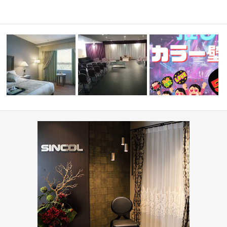
ーディネ
『推しカラー壁紙 5選👋』
ホテル(コーディネート集)
葬祭ホール いなんせ会館
ド編-