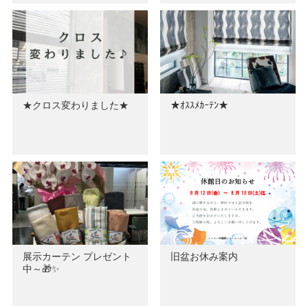
★クロス変わりました★
★ｵｽｽﾒｶｰﾃﾝ★
展示カーテン プレゼント
旧盆お休み案内
中～🎁✨