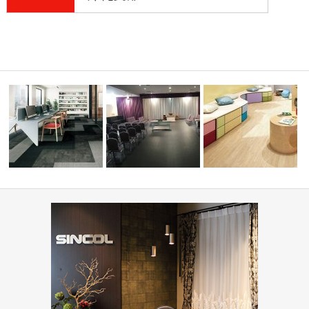
ーディネ
オフィス・公共施設(コーディ
学校・幼稚園(コーディネ
ネート集)
葬祭ホール いなんせ会館
集)