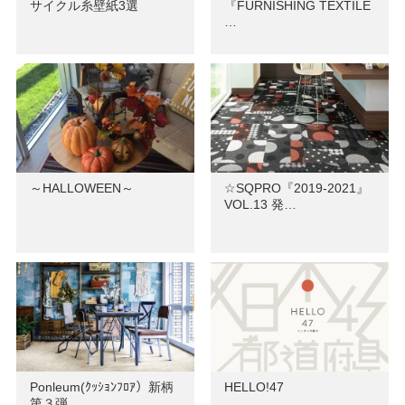
サイクル糸壁紙3選
『FURNISHING TEXTILE
…
～HALLOWEEN～
☆SQPRO『2019-2021』
VOL.13 発…
Ponleum(ｸｯｼｮﾝﾌﾛｱ）新柄
HELLO!47
第３弾