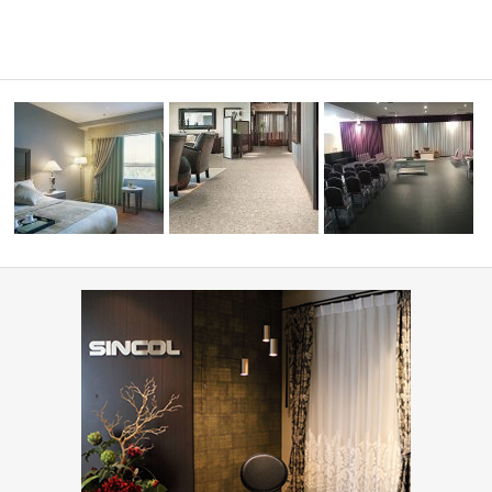
コーディ
病院・医療施設(コーディネー
ホテル(コーディネート集)
ト集)
葬祭ホール いなんせ会