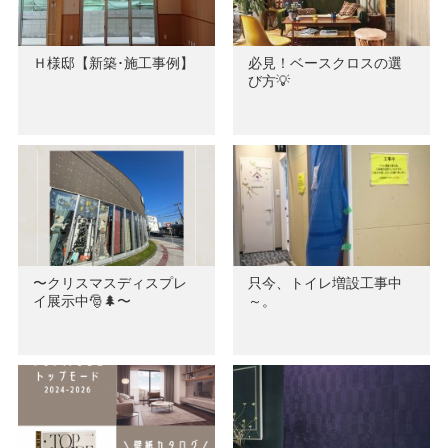
Ｈ様邸【新築･施工事例】
必見！ベースクロスの選
び方💡
〜クリスマスディスプレ
只今、トイレ増設工事中
イ展示中🎅🌲〜
～。