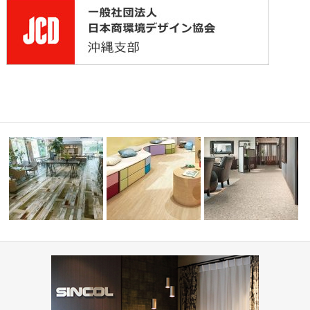
コーディ
ショップ・飲食店(コーディネ
学校・幼稚園(コーディネート
病院・医療施設(コーディ
ート集)
集)
ト集)