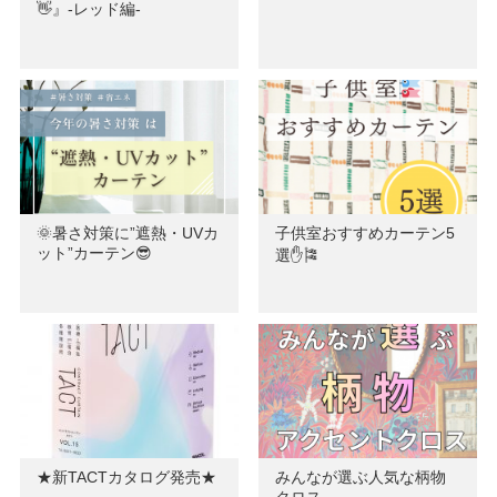
👋』-レッド編-
🌞暑さ対策に”遮熱・UVカ
子供室おすすめカーテン5
ット”カーテン😎
選✋🎏
★新TACTカタログ発売★
みんなが選ぶ人気な柄物