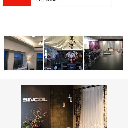
👋』-レッ
ミルコマンション沖縄市与儀グ
ランパーク …
PIZZA HOUSE新本店
葬祭ホール いなんせ会