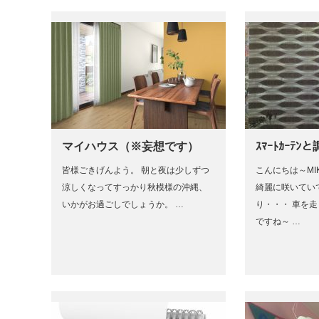
マイハウス（※妄想です）
ｽﾏｰﾄｶｰﾃﾝと
皆様ごきげんよう。 朝と夜は少しずつ
こんにちは～MI
涼しくなってすっかり秋模様の沖縄、
綺麗に咲いてい
いかがお過ごしでしょうか。 …
り・・・ 車を
ですね～ …