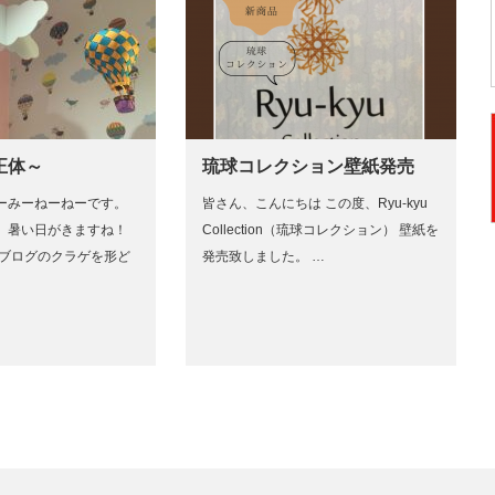
正体～
琉球コレクション壁紙発売
ーみーねーねーです。
皆さん、こんにちは この度、Ryu-kyu
、暑い日がきますね！
Collection（琉球コレクション） 壁紙を
んのブログのクラゲを形ど
発売致しました。 …