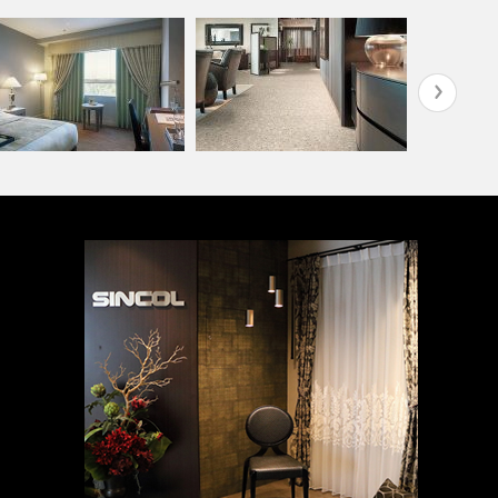
病院・医療施設(コーディネー
学校・幼稚
テル(コーディネート集)
ト集)
集)