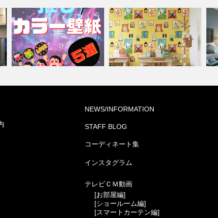
グ
『推しカラー壁紙 5選👋』-レッ
NEWS/INFORMATION
ド編-
住宅(コーディネート集)
ホ
内
STAFF BLOG
コーディネート集
インスタグラム
テレビＣＭ動画
[お部屋編]
[ショールーム編]
[スマートカーテン編]