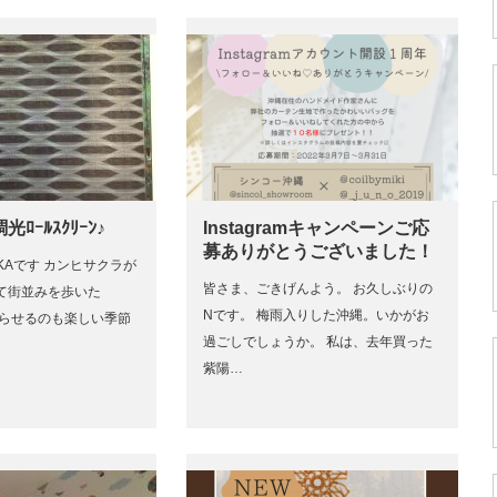
調光ﾛｰﾙｽｸﾘｰﾝ♪
Instagramキャンペーンご応
募ありがとうございました！
KAです カンヒサクラが
皆さま、ごきげんよう。 お久しぶりの
て街並みを歩いた
Nです。 梅雨入りした沖縄。いかがお
走らせるのも楽しい季節
過ごしでしょうか。 私は、去年買った
紫陽…