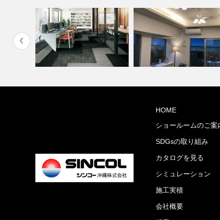
オフィス・公共施設(コーディ
ミルコマンション沖縄市与儀
HOME
せ会館
ネート集)
ランパーク …
ショールームのご案
SDGsの取り組み
カタログを見る
シミュレーション
施工実積
会社概要