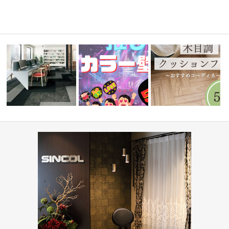
オフィス・公共施設(コーディ
『推しカラー壁紙 5選👋』-レッ
水まわりで人気！木目調
せ会館
ネート集)
ド編-
ョンフロア5…