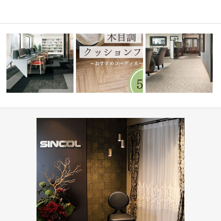
オフィス・公共施設(コーディ
水まわりで人気！木目調クッシ
病院・医療施設(コーディ
ネート集)
ョンフロア5…
ト集)