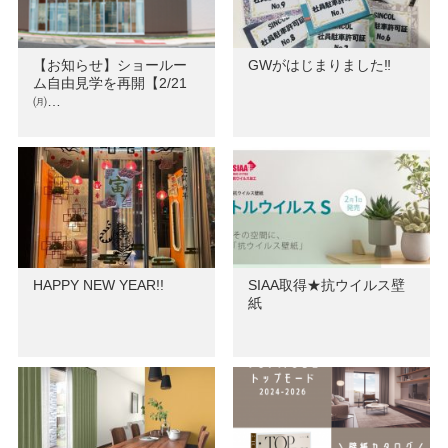
【お知らせ】ショールー
GWがはじまりました‼
ム自由見学を再開【2/21
㈪…
HAPPY NEW YEAR!!
SIAA取得★抗ウイルス壁
紙