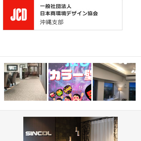
目調クッシ
病院・医療施設(コーディネー
『推しカラー壁紙 5選👋』-レッ
ミルコマンション沖縄市
ト集)
ド編-
ランパーク …