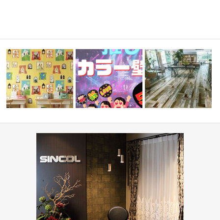
ィネート
『推しカラー壁紙 5選👋』-レッ
ショップ・飲食店(コーデ
住宅(コーディネート集)
ド編-
ート集)